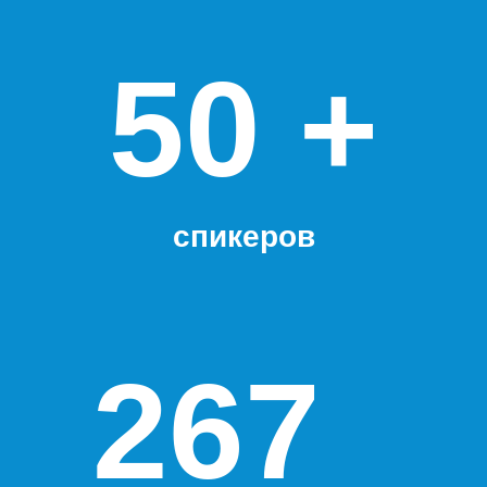
50
+
спикеров
387